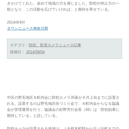
きかけてくれた。改めて地域の力を感じました。防犯や抑止力の一
助となり、この活動を広げていければ」と期待を寄せている。
2014/9/4付
タウンニュース神奈川県
カテゴリ：
防犯、監視カメラニュース記事
投稿日：
2014/09/04
野毛地区に35基設置へ 社会 ８町内会協議会
が運用
中区の野毛地区８町内会に防犯カメラ35基が９月上旬までに設置さ
れる。設置するのは野毛地区街づくり会で、８町内会からなる協議
会が管理運用を行う。協議会の杉野芳行会長（69）は「防犯効果に
期待している」と話している。
防犯カメラが設置される地域は、ＪＲ桜木町駅から日ノ出町までの