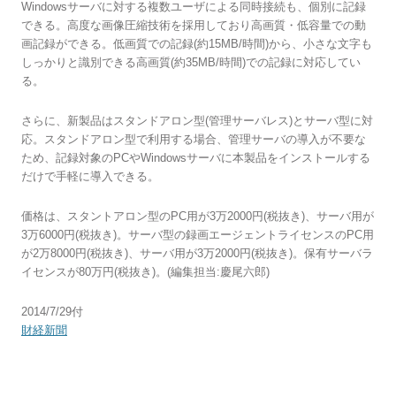
Windowsサーバに対する複数ユーザによる同時接続も、個別に記録
できる。高度な画像圧縮技術を採用しており高画質・低容量での動
画記録ができる。低画質での記録(約15MB/時間)から、小さな文字も
しっかりと識別できる高画質(約35MB/時間)での記録に対応してい
る。
さらに、新製品はスタンドアロン型(管理サーバレス)とサーバ型に対
応。スタンドアロン型で利用する場合、管理サーバの導入が不要な
ため、記録対象のPCやWindowsサーバに本製品をインストールする
だけで手軽に導入できる。
価格は、スタントアロン型のPC用が3万2000円(税抜き)、サーバ用が
3万6000円(税抜き)。サーバ型の録画エージェントライセンスのPC用
が2万8000円(税抜き)、サーバ用が3万2000円(税抜き)。保有サーバラ
イセンスが80万円(税抜き)。(編集担当:慶尾六郎)
2014/7/29付
財経新聞