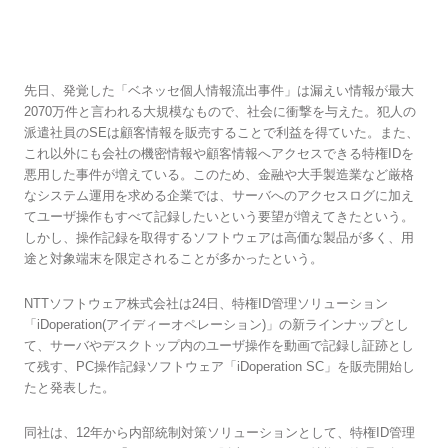
情報漏えい事件続発 パソコン内の操作をす
べて録画する防犯カメラとは
先日、発覚した「ベネッセ個人情報流出事件」は漏えい情報が最大
2070万件と言われる大規模なもので、社会に衝撃を与えた。犯人の
派遣社員のSEは顧客情報を販売することで利益を得ていた。また、
これ以外にも会社の機密情報や顧客情報へアクセスできる特権IDを
悪用した事件が増えている。このため、金融や大手製造業など厳格
なシステム運用を求める企業では、サーバへのアクセスログに加え
てユーザ操作もすべて記録したいという要望が増えてきたという。
しかし、操作記録を取得するソフトウェアは高価な製品が多く、用
途と対象端末を限定されることが多かったという。
NTTソフトウェア株式会社は24日、特権ID管理ソリューション
「iDoperation(アイディーオペレーション)」の新ラインナップとし
て、サーバやデスクトップ内のユーザ操作を動画で記録し証跡とし
て残す、PC操作記録ソフトウェア「iDoperation SC」を販売開始し
たと発表した。
同社は、12年から内部統制対策ソリューションとして、特権ID管理