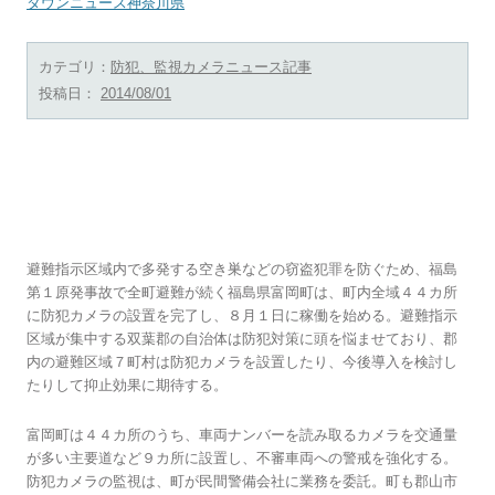
タウンニュース神奈川県
カテゴリ：
防犯、監視カメラニュース記事
投稿日：
2014/08/01
監視網強化着々 原発事故避難区域に防犯カ
メラ
避難指示区域内で多発する空き巣などの窃盗犯罪を防ぐため、福島
第１原発事故で全町避難が続く福島県富岡町は、町内全域４４カ所
に防犯カメラの設置を完了し、８月１日に稼働を始める。避難指示
区域が集中する双葉郡の自治体は防犯対策に頭を悩ませており、郡
内の避難区域７町村は防犯カメラを設置したり、今後導入を検討し
たりして抑止効果に期待する。
富岡町は４４カ所のうち、車両ナンバーを読み取るカメラを交通量
が多い主要道など９カ所に設置し、不審車両への警戒を強化する。
防犯カメラの監視は、町が民間警備会社に業務を委託。町も郡山市