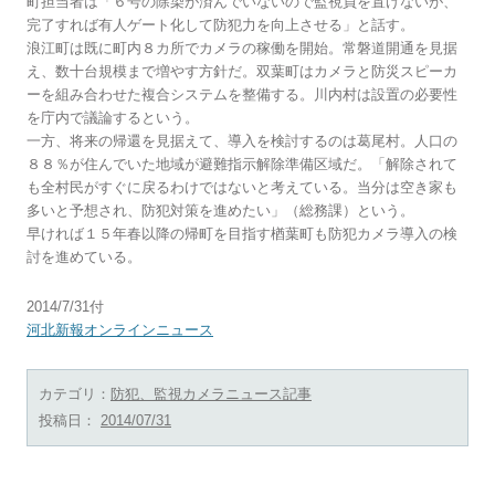
町担当者は「６号の除染が済んでいないので監視員を置けないが、
完了すれば有人ゲート化して防犯力を向上させる」と話す。
浪江町は既に町内８カ所でカメラの稼働を開始。常磐道開通を見据
え、数十台規模まで増やす方針だ。双葉町はカメラと防災スピーカ
ーを組み合わせた複合システムを整備する。川内村は設置の必要性
を庁内で議論するという。
一方、将来の帰還を見据えて、導入を検討するのは葛尾村。人口の
８８％が住んでいた地域が避難指示解除準備区域だ。「解除されて
も全村民がすぐに戻るわけではないと考えている。当分は空き家も
多いと予想され、防犯対策を進めたい」（総務課）という。
早ければ１５年春以降の帰町を目指す楢葉町も防犯カメラ導入の検
討を進めている。
2014/7/31付
河北新報オンラインニュース
カテゴリ：
防犯、監視カメラニュース記事
投稿日：
2014/07/31