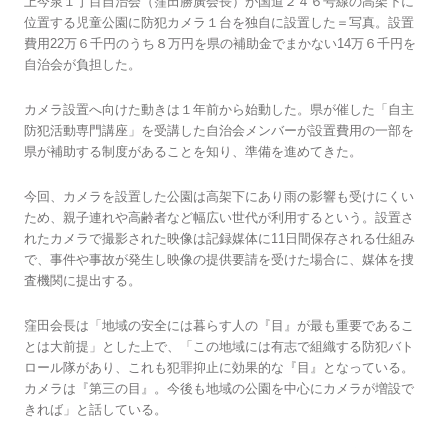
上今泉１丁目自治会（窪田勝廣会長）が国道２４６号線の高架下に
位置する児童公園に防犯カメラ１台を独自に設置した＝写真。設置
費用22万６千円のうち８万円を県の補助金でまかない14万６千円を
自治会が負担した。
カメラ設置へ向けた動きは１年前から始動した。県が催した「自主
防犯活動専門講座」を受講した自治会メンバーが設置費用の一部を
県が補助する制度があることを知り、準備を進めてきた。
今回、カメラを設置した公園は高架下にあり雨の影響も受けにくい
ため、親子連れや高齢者など幅広い世代が利用するという。設置さ
れたカメラで撮影された映像は記録媒体に11日間保存される仕組み
で、事件や事故が発生し映像の提供要請を受けた場合に、媒体を捜
査機関に提出する。
窪田会長は「地域の安全には暮らす人の『目』が最も重要であるこ
とは大前提」とした上で、「この地域には有志で組織する防犯バト
ロール隊があり、これも犯罪抑止に効果的な『目』となっている。
カメラは『第三の目』。今後も地域の公園を中心にカメラが増設で
きれば」と話している。