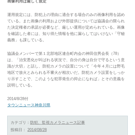
画像利用は厳しく規定
運用規定には、防犯上の理由に適合する場合のみの画像利用を認め
ている。また画像の利用および外部提供については協議会の限られ
た決定権者の承諾が必要など、厳しい運用が定められている。画像
を確認した者には、知り得た情報を他に漏らしてはいけない「守秘
義務」も課している。
協議会メンバーで第１北部地区連合町内会の神田信男会長（78）
は、「治安悪化が叫ばれる状況で、自分の身は自分で守るという意
識が大切」と話し、防犯カメラの設置について「今年４月には野毛
地区で放火とみられる不審火が相次いだ。防犯カメラ設置をしっか
り示すことで、このような犯罪発生の抑止になれば」とその意義を
説明している。
2014/8/28付
タウンニュース神奈川県
カテゴリ：
防犯、監視カメラニュース記事
投稿日：
2014/08/28