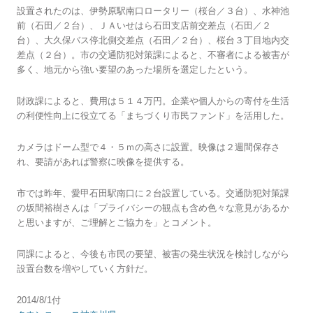
設置されたのは、伊勢原駅南口ロータリー（桜台／３台）、水神池
前（石田／２台）、ＪＡいせはら石田支店前交差点（石田／２
台）、大久保バス停北側交差点（石田／２台）、桜台３丁目地内交
差点（２台）。市の交通防犯対策課によると、不審者による被害が
多く、地元から強い要望のあった場所を選定したという。
財政課によると、費用は５１４万円。企業や個人からの寄付を生活
の利便性向上に役立てる「まちづくり市民ファンド」を活用した。
カメラはドーム型で４・５ｍの高さに設置。映像は２週間保存さ
れ、要請があれば警察に映像を提供する。
市では昨年、愛甲石田駅南口に２台設置している。交通防犯対策課
の坂間裕樹さんは「プライバシーの観点も含め色々な意見があるか
と思いますが、ご理解とご協力を」とコメント。
同課によると、今後も市民の要望、被害の発生状況を検討しながら
設置台数を増やしていく方針だ。
2014/8/1付