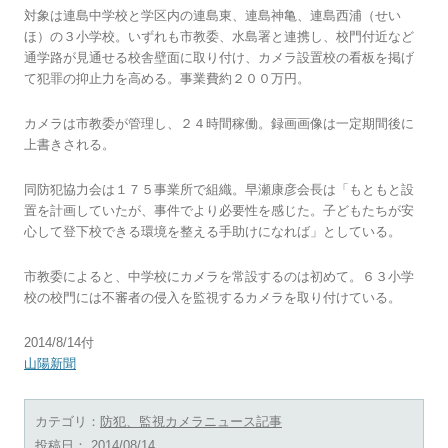
対象は連島中学校と学区内の連島東、連島神亀、連島西浦（せい
ほ）の３小学校。いずれも市教委、水島署と連携し、校門付近など
通学路が見通せる校舎壁面に取り付け、カメラ設置校の看板を掲げ
て犯罪の抑止力を高める。事業費約２００万円。
カメラは市教委が管理し、２４時間稼働。録画画像は一定期間後に
上書きされる。
同防犯協力会は１７５事業所で組織。早瀬康彦会長は「もともと設
置を計画していたが、事件でより必要性を感じた。子どもたちが安
心して登下校できる環境を整える手助けになれば」としている。
市教委によると、中学校にカメラを常設するのは初めて。６３小学
校の校門には不審者の侵入を監視するカメラを取り付けている。
2014/8/14付
山陽新聞
カテゴリ：
防犯、監視カメラニュース記事
投稿日：
2014/08/14