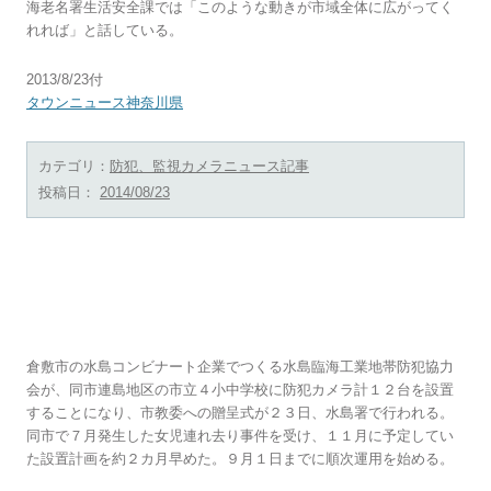
海老名署生活安全課では「このような動きが市域全体に広がってく
れれば」と話している。
2013/8/23付
タウンニュース神奈川県
カテゴリ：
防犯、監視カメラニュース記事
投稿日：
2014/08/23
倉敷・連島４小中に防犯カメラ 女児連れ去
り受け前倒し設置へ
倉敷市の水島コンビナート企業でつくる水島臨海工業地帯防犯協力
会が、同市連島地区の市立４小中学校に防犯カメラ計１２台を設置
することになり、市教委への贈呈式が２３日、水島署で行われる。
同市で７月発生した女児連れ去り事件を受け、１１月に予定してい
た設置計画を約２カ月早めた。９月１日までに順次運用を始める。