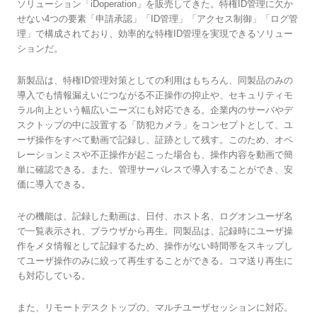
ソリューション「iDoperation」を販売してきた。特権ID管理に欠か
せない4つの要素「申請承認」「ID管理」「アクセス制御」「ログ管
理」で構成されており、効率的な特権ID管理を実現できるソリュー
ションだ。
新製品は、特権ID管理対策としての利用はもちろん、同製品のみの
導入でも情報漏えいにつながる不正操作の抑止や、セキュリティモ
ラル向上という幅広いニーズにも対応できる。企業内のサーバやデ
スクトップの中に設置する「防犯カメラ」をコンセプトとして、ユ
ーザ操作をすべて動画で記録し、証跡として残す。このため、オペ
レーションミスや不正操作が起こった場合も、操作内容を動画で簡
単に確認できる。また、管理サーバレスで導入することができ、安
価に導入できる。
その機能は、記録した動画は、日付、ホスト名、ログオンユーザ名
で一覧表示され、ブラウザから再生。同製品は、記録時にユーザ操
作をメタ情報として記録するため、操作がない時間帯をスキップし
てユーザ操作のみに絞って再生することができる。コマ送り再生に
も対応している。
また、リモートデスクトップの、マルチユーザセッションに対応。