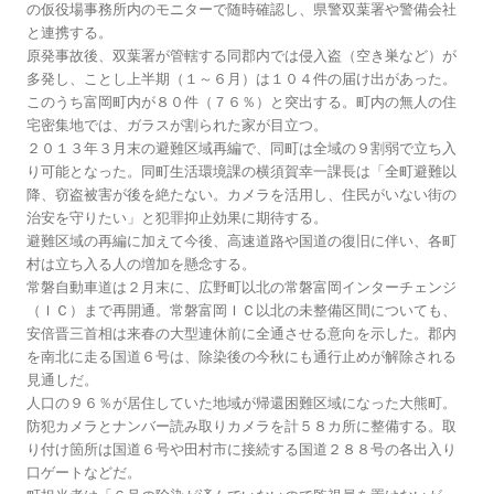
の仮役場事務所内のモニターで随時確認し、県警双葉署や警備会社
と連携する。
原発事故後、双葉署が管轄する同郡内では侵入盗（空き巣など）が
多発し、ことし上半期（１～６月）は１０４件の届け出があった。
このうち富岡町内が８０件（７６％）と突出する。町内の無人の住
宅密集地では、ガラスが割られた家が目立つ。
２０１３年３月末の避難区域再編で、同町は全域の９割弱で立ち入
り可能となった。同町生活環境課の横須賀幸一課長は「全町避難以
降、窃盗被害が後を絶たない。カメラを活用し、住民がいない街の
治安を守りたい」と犯罪抑止効果に期待する。
避難区域の再編に加えて今後、高速道路や国道の復旧に伴い、各町
村は立ち入る人の増加を懸念する。
常磐自動車道は２月末に、広野町以北の常磐富岡インターチェンジ
（ＩＣ）まで再開通。常磐富岡ＩＣ以北の未整備区間についても、
安倍晋三首相は来春の大型連休前に全通させる意向を示した。郡内
を南北に走る国道６号は、除染後の今秋にも通行止めが解除される
見通しだ。
人口の９６％が居住していた地域が帰還困難区域になった大熊町。
防犯カメラとナンバー読み取りカメラを計５８カ所に整備する。取
り付け箇所は国道６号や田村市に接続する国道２８８号の各出入り
口ゲートなどだ。