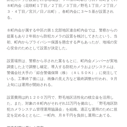
８町内会（花咲町１丁目／２丁目／３丁目／野毛１丁目／２丁目／
３・４丁目／宮川／日ノ出町）。各町内会に３〜５基が設置され
る。
８町内会が属する中区の第１北部地区連合町内会では、警察からの
提案もあり２年前から防犯カメラの設置を検討してきたという。当
初、町内からプライバシー保護を懸念する声もあったが、地域の安
心安全のためとして設置が決定した。
設置場所は、警察から示された案をもとに、町内会メンバーが実地
調査した上で調整し確定。導入する防犯カメラおよびシステムは、
警備会社大手の「綜合警備保障（株）（ＡＬＳＯＫ）」に発注して
いる。工事終了後には、画像の見え方など最終調整が行われ、９月
上旬には運用が開始される。
設置費用は約１２００万円で、野毛地区活性化の積立金を活用し
た。また、対象の８町内がそれぞれ11万円を拠出し、「野毛地区防
犯カメラシステム管理運用協議会」を組織。適正な運用のために規
定を定めるとともに、一町内、月８千円を負担し運用にあてる。