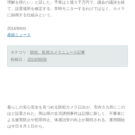
理解を得たい」と話した。予算は１億５千万円で、議会の議決を経
て、設置場所を確定する。常時モニターするわけではなく、カメラ
に録画する仕組みという。
2014/8/6付
産経ニュース
カテゴリ：
防犯、監視カメラニュース記事
投稿日：
2014/08/06
寄付金で防犯カメラ 社会 要望多い地域など
に11台
暮らしの安心安全を見つめる防犯カメラ11台が、市内５カ所にこの
ほど設置された。岡山県の女児誘拐事件は記憶に新しく、不審者に
よる被害防止や犯罪抑止、体感治安の向上が期待される。運用開始
は今日８月１日から。