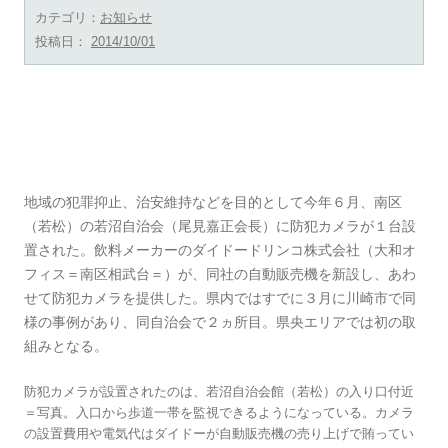
カテゴリ：
お知らせ
投稿日：
2014/10/01
若沼自治会 防犯一助 自販機にカメラ 社会 ダ
イドーが提供 県内２例目
地域の犯罪抑止、治安維持などを目的として今年６月、南区
（若松）の若沼自治会（尾見嘉正会長）に防犯カメラが１台設
置された。飲料メーカーのダイドードリンコ株式会社（大和オ
フィス＝南区相武台＝）が、同社の自動販売機を新設し、あわ
せて防犯カメラを提供した。県内ではすでに３月に川崎市で同
様の事例があり、同自治会で２ヵ所目。県央エリアでは初の取
組みとなる。
防犯カメラが設置されたのは、若沼自治会館（若松）の入り口付近
＝写真。入口から歩道一帯を監視できるようになっている。カメラ
の設置費用や電気代はダイドーが自動販売機の売り上げで賄ってい