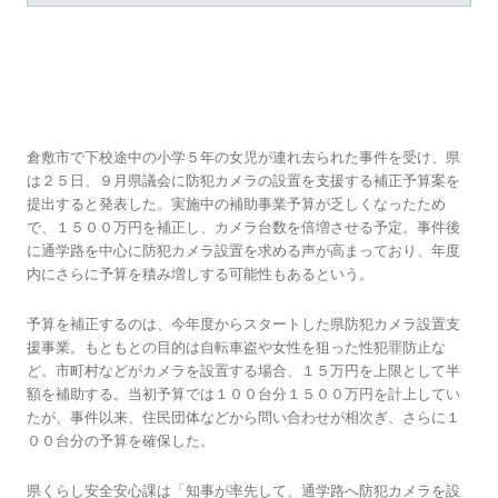
防犯カメラ倍増へ ９月岡山県議会が倉敷事
件で補正予算
倉敷市で下校途中の小学５年の女児が連れ去られた事件を受け、県
は２５日、９月県議会に防犯カメラの設置を支援する補正予算案を
提出すると発表した。実施中の補助事業予算が乏しくなったため
で、１５００万円を補正し、カメラ台数を倍増させる予定。事件後
に通学路を中心に防犯カメラ設置を求める声が高まっており、年度
内にさらに予算を積み増しする可能性もあるという。
予算を補正するのは、今年度からスタートした県防犯カメラ設置支
援事業。もともとの目的は自転車盗や女性を狙った性犯罪防止な
ど。市町村などがカメラを設置する場合、１５万円を上限として半
額を補助する。当初予算では１００台分１５００万円を計上してい
たが、事件以来、住民団体などから問い合わせが相次ぎ、さらに１
００台分の予算を確保した。
県くらし安全安心課は「知事が率先して、通学路へ防犯カメラを設