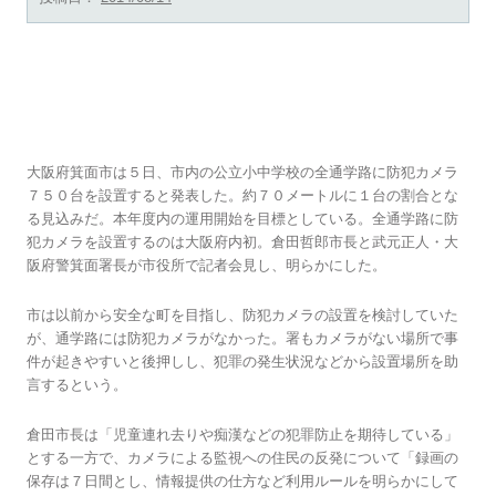
全通学路に防犯カメラ 大阪・箕面市、７０
メートルに１台
大阪府箕面市は５日、市内の公立小中学校の全通学路に防犯カメラ
７５０台を設置すると発表した。約７０メートルに１台の割合とな
る見込みだ。本年度内の運用開始を目標としている。全通学路に防
犯カメラを設置するのは大阪府内初。倉田哲郎市長と武元正人・大
阪府警箕面署長が市役所で記者会見し、明らかにした。
市は以前から安全な町を目指し、防犯カメラの設置を検討していた
が、通学路には防犯カメラがなかった。署もカメラがない場所で事
件が起きやすいと後押しし、犯罪の発生状況などから設置場所を助
言するという。
倉田市長は「児童連れ去りや痴漢などの犯罪防止を期待している」
とする一方で、カメラによる監視への住民の反発について「録画の
保存は７日間とし、情報提供の仕方など利用ルールを明らかにして