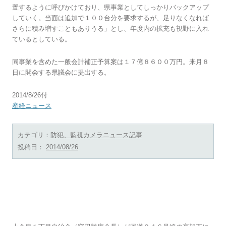
置するように呼びかけており、県事業としてしっかりバックアップ
していく。当面は追加で１００台分を要求するが、足りなくなれば
さらに積み増すこともありうる」とし、年度内の拡充も視野に入れ
ているとしている。
同事業を含めた一般会計補正予算案は１７億８６００万円。来月８
日に開会する県議会に提出する。
2014/8/26付
産経ニュース
カテゴリ：
防犯、監視カメラニュース記事
投稿日：
2014/08/26
上今泉１丁目自治会 独自に防犯カメラ設置
社会 県の補助制度を活用