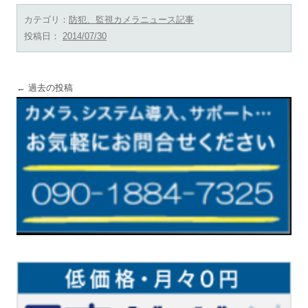
カテゴリ：
防犯、監視カメラニュース記事
投稿日：
2014/07/30
投稿ナビゲーション
←
過去の投稿