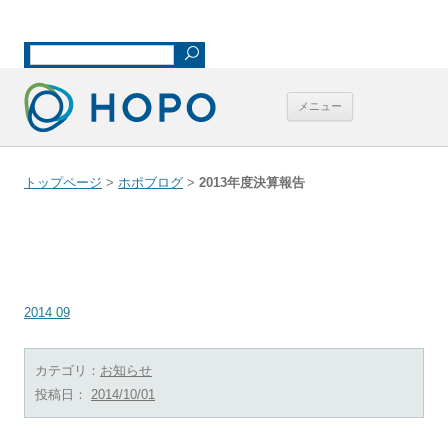
「るすガード」を中心として、無人状態の店舗、事務所、介護施設、ご自
宅などを、安全に保つ | 有限会社ホームポジション
コンテンツへ
メニュー
移動
トップページ
>
ホポブログ
>
2013年度決算報告
2013年度決算報告
2014 09
カテゴリ：
お知らせ
投稿日：
2014/10/01