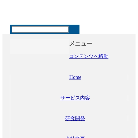
「るすガード」を中心として、無人状態の店舗、事務所、介
護施設、ご自宅などを、安全に保つ | 有限会社ホームポジシ
ョン
メニュー
コンテンツへ移動
Home
サービス内容
研究開発