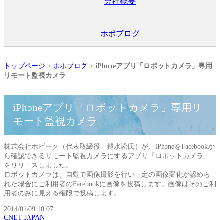
会社概要
ホポブログ
トップページ
>
ホポブログ
>
iPhoneアプリ「ロボットカメラ」専用
リモート監視カメラ
iPhoneアプリ「ロボットカメラ」専用リ
モート監視カメラ
株式会社ホビーク（代表取締役 鑓水訟氏）が、iPhoneをFacebookか
ら確認できるリモート監視カメラにするアプリ「ロボットカメラ」
をリリースしました。
ロボットカメラは、自動で画像撮影を行い一定の画像変化が認めら
れた場合にご利用者のFacebookに画像を投稿します。画像はそのご利
用者のみに見える権限で投稿します。
2014/01/09 10:07
CNET JAPAN