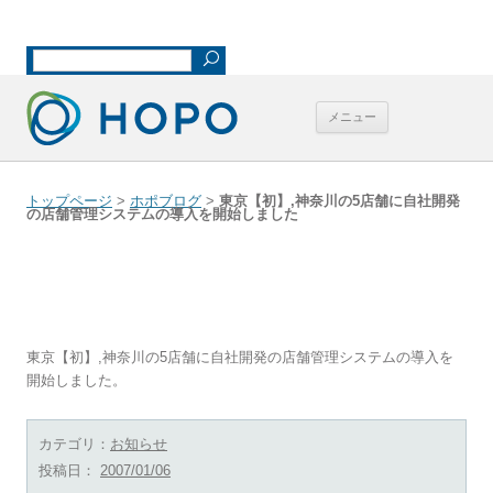
「るすガード」を中心として、無人状態の店舗、事務所、介護施設、ご自
宅などを、安全に保つ | 有限会社ホームポジション
コンテンツへ
メニュー
移動
トップページ
>
ホポブログ
>
東京【初】,神奈川の5店舗に自社開発
の店舗管理システムの導入を開始しました
東京【初】,神奈川の5店舗に自社開発の店舗
管理システムの導入を開始しました
東京【初】,神奈川の5店舗に自社開発の店舗管理システムの導入を
開始しました。
カテゴリ：
お知らせ
投稿日：
2007/01/06