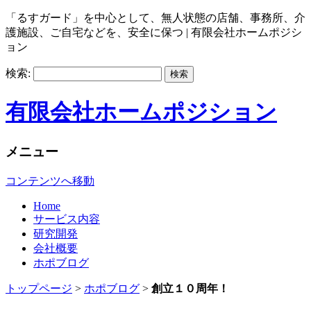
「るすガード」を中心として、無人状態の店舗、事務所、介
護施設、ご自宅などを、安全に保つ | 有限会社ホームポジシ
ョン
検索:
有限会社ホームポジション
メニュー
コンテンツへ移動
Home
サービス内容
研究開発
会社概要
ホポブログ
トップページ
>
ホポブログ
>
創立１０周年！