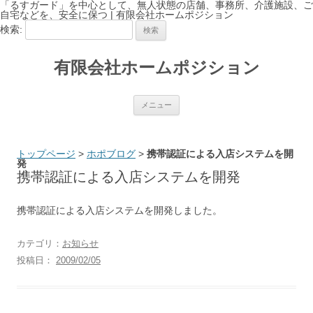
「るすガード」を中心として、無人状態の店舗、事務所、介護施設、ご
自宅などを、安全に保つ | 有限会社ホームポジション
検索:
有限会社ホームポジション
コンテンツへ移動
メニュー
トップページ
>
ホポブログ
>
携帯認証による入店システムを開
発
携帯認証による入店システムを開発
携帯認証による入店システムを開発しました。
カテゴリ：
お知らせ
投稿日：
2009/02/05