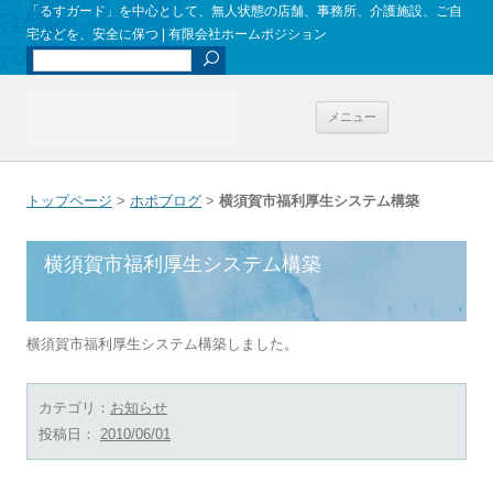
「るすガード」を中心として、無人状態の店舗、事務所、介護施設、ご自
宅などを、安全に保つ | 有限会社ホームポジション
コンテンツへ
メニュー
移動
トップページ
>
ホポブログ
>
横須賀市福利厚生システム構築
横須賀市福利厚生システム構築
横須賀市福利厚生システム構築しました。
カテゴリ：
お知らせ
投稿日：
2010/06/01