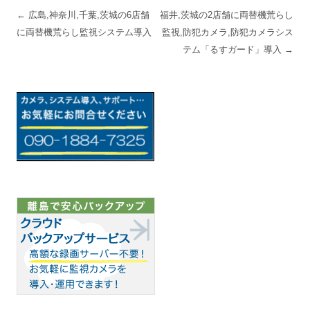
投稿ナビゲーション
←
広島,神奈川,千葉,茨城の6店舗
福井,茨城の2店舗に両替機荒らし
に両替機荒らし監視システム導入
監視,防犯カメラ,防犯カメラシス
テム「るすガード」導入
→