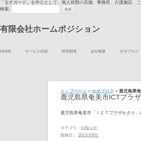
「るすガード」を中心として、無人状態の店舗、事務所、介護施設、ご自
検索:
有限会社ホームポジション
HOME
サービス内容
研究開発
会社概要
ホポブログ
トップページ
>
ホポブログ
>
鹿児島県奄
鹿児島県奄美市ICTプラ
鹿児島県奄美市「ＩＣＴプラザかさり」
カテゴリ：
お知らせ
投稿日：
2012/10/01