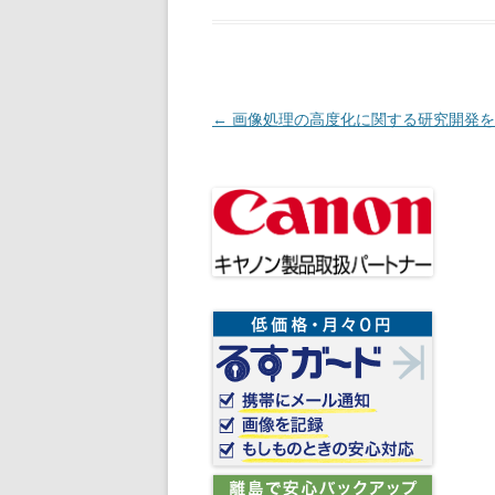
投稿ナビゲーション
←
画像処理の高度化に関する研究開発を